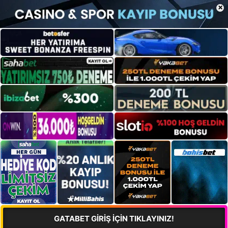
×
GATABET GİRİŞ İÇİN TIKLAYINIZ!