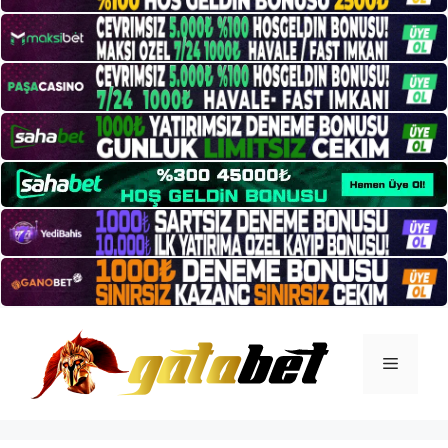
İçeriğe
atla
Menü