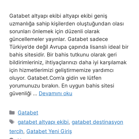
Gatabet altyapı ekibi altyapı ekibi geniş
uzmanlığa sahip kişilerden oluştuğundan olası
sorunları önlemek için düzenli olarak
güncellemeler yayınlar. Gatabet sadece
Türkiye’de değil Avrupa çapında lisanslı ideal bir
bahis sitesidir. Bir bahis tutkunu olarak geri
bildirimleriniz, ihtiyaçlarınızı daha iyi karşılamak
için hizmetlerimizi geliştirmemize yardımcı
oluyor. Gatabet.Com’a gidin ve lütfen
yorumunuzu bırakın. En uygun bahis sitesi
güvenliği …
Devamını oku
Kategoriler
Gatabet
Etiketler
gatabet altyapı ekibi
,
gatabet destinasyon
tercih
,
Gatabet Yeni Giriş