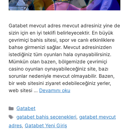
Gatabet mevcut adres mevcut adresiniz yine de
sizin için en iyi teklifi belirleyecektir. En büyük
çevrimiçi bahis sitesi, spor ve canlı etkinliklere
bahse girmenizi sağlar. Mevcut adresinizden
istediğiniz tüm oyunları hala oynayabilirsiniz.
Mümkün olan bazen, bölgemizde çevrimiçi
casino oyunları oynayabileceğiniz site, bazı
sorunlar nedeniyle mevcut olmayabilir. Bazen,
bir web sitesini ziyaret edebileceğiniz yerler,
web sitesi …
Devamını oku
Kategoriler
Gatabet
Etiketler
gatabet bahis seçenekleri
,
gatabet mevcut
adres
,
Gatabet Yeni Giriş