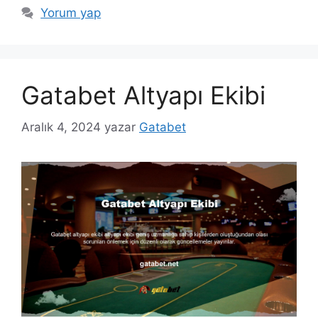
Yorum yap
Gatabet Altyapı Ekibi
Aralık 4, 2024
yazar
Gatabet