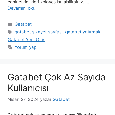
canlı etkinlikleri kolayca bulabilirsiniz. …
Devamını oku
Kategoriler
Gatabet
Etiketler
gatabet şikayet sayfası
,
gatabet yatırmak
,
Gatabet Yeni Giriş
Yorum yap
Gatabet Çok Az Sayıda
Kullanıcısı
Nisan 27, 2024
yazar
Gatabet
Gatabet çok az sayıda kullanıcısı ülkemizde