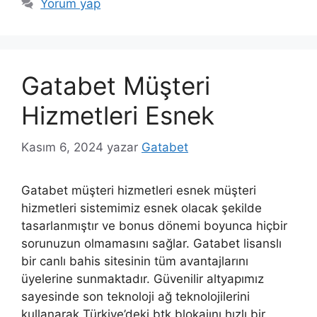
Yorum yap
Gatabet Müşteri
Hizmetleri Esnek
Kasım 6, 2024
yazar
Gatabet
Gatabet müşteri hizmetleri esnek müşteri
hizmetleri sistemimiz esnek olacak şekilde
tasarlanmıştır ve bonus dönemi boyunca hiçbir
sorunuzun olmamasını sağlar. Gatabet lisanslı
bir canlı bahis sitesinin tüm avantajlarını
üyelerine sunmaktadır. Güvenilir altyapımız
sayesinde son teknoloji ağ teknolojilerini
kullanarak Türkiye’deki btk blokajını hızlı bir