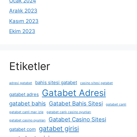
Ocak 2024
Aralık 2023
Kasım 2023
Ekim 2023
Etiketler
bahis sitesi gatabet
adresi gatabet
casino sitesi gatabet
Gatabet Adresi
gatabet adres
gatabet bahis
Gatabet Bahis Sitesi
gatabet canli
gatabet canli maç izle
gatabet canlı casino oyunları
Gatabet Casino Sitesi
gatabet casino oyunları
gatabet girisi
gatabet com