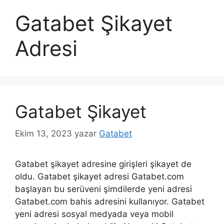
Gatabet Şikayet
Adresi
Gatabet Şikayet
Ekim 13, 2023
yazar
Gatabet
Gatabet şikayet adresine girişleri şikayet de
oldu. Gatabet şikayet adresi Gatabet.com
başlayan bu serüveni şimdilerde yeni adresi
Gatabet.com bahis adresini kullanıyor. Gatabet
yeni adresi sosyal medyada veya mobil