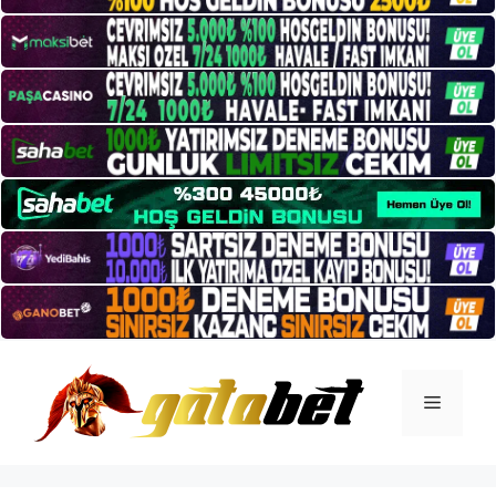
İçeriğe
atla
Menü