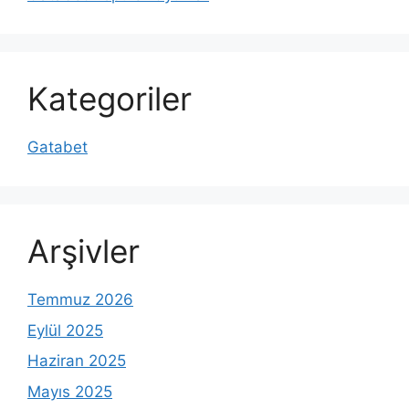
Kategoriler
Gatabet
Arşivler
Temmuz 2026
Eylül 2025
Haziran 2025
Mayıs 2025