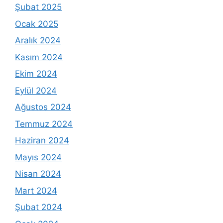
Şubat 2025
Ocak 2025
Aralık 2024
Kasım 2024
Ekim 2024
Eylül 2024
Ağustos 2024
Temmuz 2024
Haziran 2024
Mayıs 2024
Nisan 2024
Mart 2024
Şubat 2024