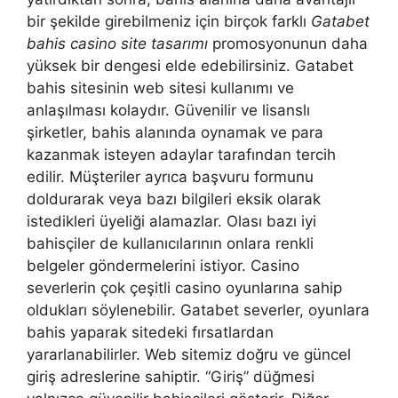
bir şekilde girebilmeniz için birçok farklı
Gatabet
bahis casino site tasarımı
promosyonunun daha
yüksek bir dengesi elde edebilirsiniz. Gatabet
bahis sitesinin web sitesi kullanımı ve
anlaşılması kolaydır. Güvenilir ve lisanslı
şirketler, bahis alanında oynamak ve para
kazanmak isteyen adaylar tarafından tercih
edilir. Müşteriler ayrıca başvuru formunu
doldurarak veya bazı bilgileri eksik olarak
istedikleri üyeliği alamazlar. Olası bazı iyi
bahisçiler de kullanıcılarının onlara renkli
belgeler göndermelerini istiyor. Casino
severlerin çok çeşitli casino oyunlarına sahip
oldukları söylenebilir. Gatabet severler, oyunlara
bahis yaparak sitedeki fırsatlardan
yararlanabilirler. Web sitemiz doğru ve güncel
giriş adreslerine sahiptir. “Giriş” düğmesi