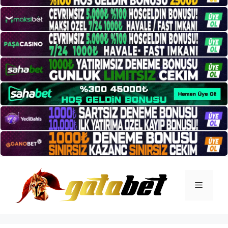
İçeriğe
atla
Menü