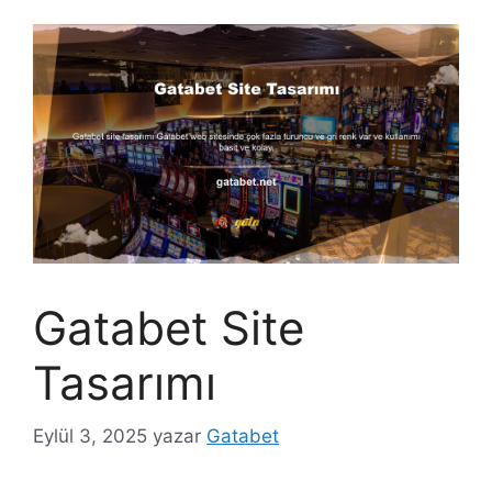
Gatabet Site
Tasarımı
Eylül 3, 2025
yazar
Gatabet