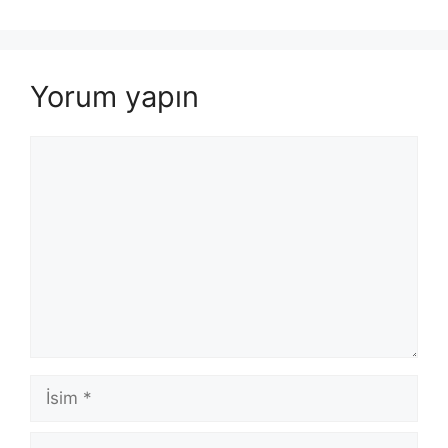
Yorum yapın
Yorum
İsim
E-