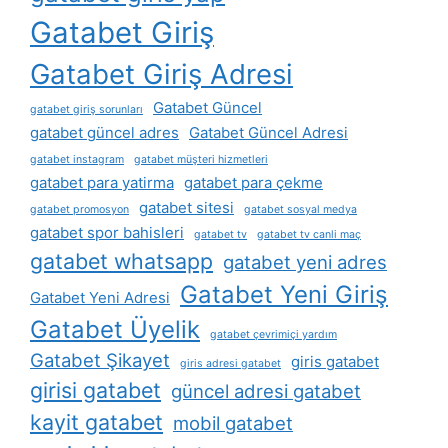
Gatabet Giriş
Gatabet Giriş Adresi
Gatabet Güncel
gatabet giriş sorunları
gatabet güncel adres
Gatabet Güncel Adresi
gatabet instagram
gatabet müşteri hizmetleri
gatabet para yatirma
gatabet para çekme
gatabet sitesi
gatabet promosyon
gatabet sosyal medya
gatabet spor bahisleri
gatabet tv
gatabet tv canli maç
gatabet whatsapp
gatabet yeni adres
Gatabet Yeni Giriş
Gatabet Yeni Adresi
Gatabet Üyelik
gatabet çevrimiçi yardım
Gatabet Şikayet
giris gatabet
giris adresi gatabet
girisi gatabet
güncel adresi gatabet
kayit gatabet
mobil gatabet