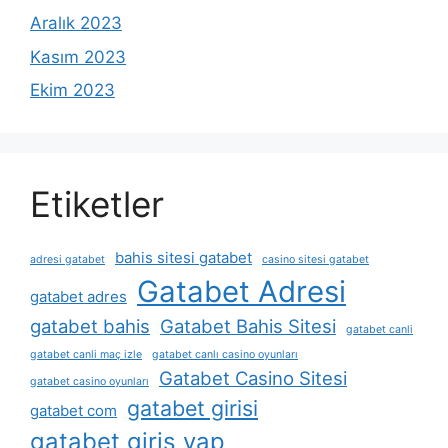
Aralık 2023
Kasım 2023
Ekim 2023
Etiketler
bahis sitesi gatabet
adresi gatabet
casino sitesi gatabet
Gatabet Adresi
gatabet adres
gatabet bahis
Gatabet Bahis Sitesi
gatabet canli
gatabet canli maç izle
gatabet canlı casino oyunları
Gatabet Casino Sitesi
gatabet casino oyunları
gatabet girisi
gatabet com
gatabet giris yap