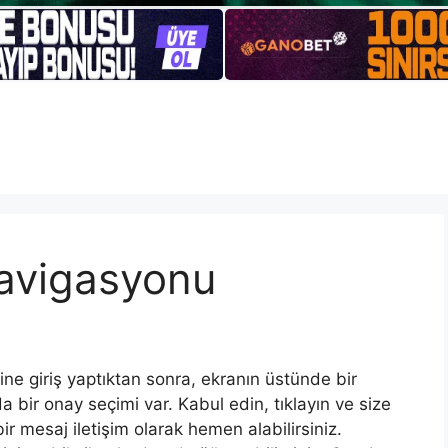
avigasyonu
e giriş yaptıktan sonra, ekranın üstünde bir
 bir onay seçimi var. Kabul edin, tıklayın ve size
bir mesaj iletişim olarak hemen alabilirsiniz.