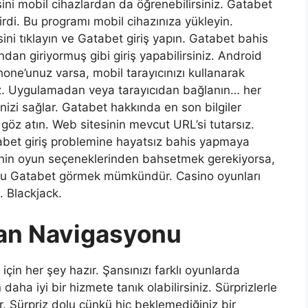
ini mobil cihazlardan da öğrenebilirsiniz. Gatabet
irdi. Bu programı mobil cihazınıza yükleyin.
i tıklayın ve Gatabet giriş yapın. Gatabet bahis
dan giriyormuş gibi giriş yapabilirsiniz. Android
hone’unuz varsa, mobil tarayıcınızı kullanarak
iz. Uygulamadan veya tarayıcıdan bağlanın… her
nizi sağlar. Gatabet hakkında en son bilgiler
göz atın. Web sitesinin mevcut URL’si tutarsız.
tabet giriş problemine hayatsız bahis yapmaya
enin oyun seçeneklerinden bahsetmek gerekiyorsa,
yunu Gatabet görmek mümkündür. Casino oyunları
t. Blackjack.
ran Navigasyonu
çin her şey hazır. Şansınızı farklı oyunlarda
aha iyi bir hizmete tanık olabilirsiniz. Sürprizlerle
r. Sürpriz dolu çünkü hiç beklemediğiniz bir