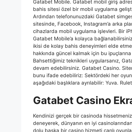
Gatabet Mobile. Gatabet mobil giriş adres
bahis sitesi özel bir mobil uygulama gelişt
Ardından telefonunuzdaki Gatabet simgesin
sitesinde, Facebook, Instagram’a arka plan
cihazlarda mobil uygulama işlevleri. Bir iP
Gatabet Mobile’a kolayca bağlanabilirsin
ikisi de kolay bahis deneyimleri elde etme
hakkında güncel kalmak için bu ipuçlarına 
Bahsettiğimiz teknikleri uygularsanız, Ga
devam edebilirsiniz. Gatabet Casino. Sit
bunu ifade edebiliriz: Sektördeki her o
aşağıdaki başlıklara ayrılabilir: Yuva. Rule
Gatabet Casino Ek
Kendinizi gerçek bir casinoda hissetmeniz i
deneyerek, dünyanın en iyi casinolarından d
dolu başka bir casino hizmeti canlı oyunla