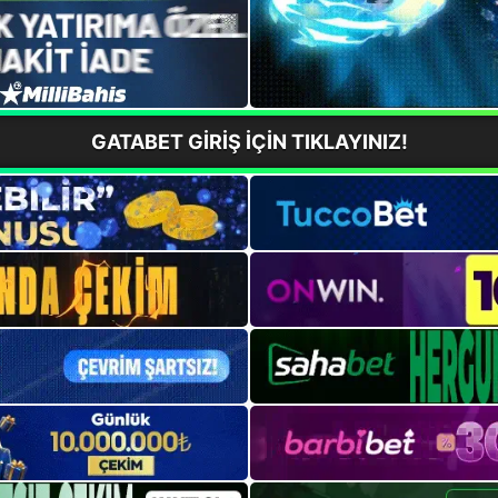
GATABET GİRİŞ İÇİN TIKLAYINIZ!