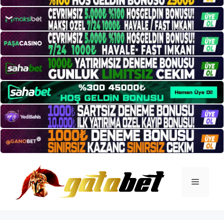
İçeriğe
atla
Menü