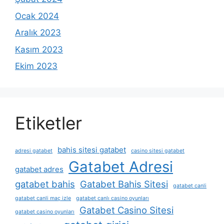
Ocak 2024
Aralık 2023
Kasım 2023
Ekim 2023
Etiketler
bahis sitesi gatabet
adresi gatabet
casino sitesi gatabet
Gatabet Adresi
gatabet adres
gatabet bahis
Gatabet Bahis Sitesi
gatabet canli
gatabet canli maç izle
gatabet canlı casino oyunları
Gatabet Casino Sitesi
gatabet casino oyunları