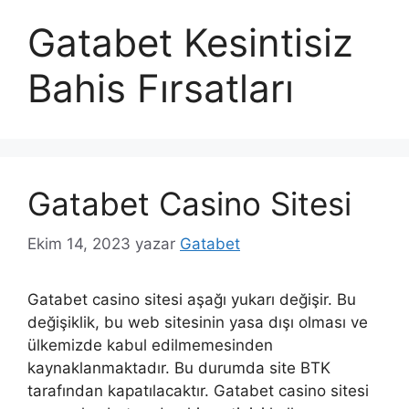
Gatabet Kesintisiz
Bahis Fırsatları
Gatabet Casino Sitesi
Ekim 14, 2023
yazar
Gatabet
Gatabet casino sitesi aşağı yukarı değişir. Bu
değişiklik, bu web sitesinin yasa dışı olması ve
ülkemizde kabul edilmemesinden
kaynaklanmaktadır. Bu durumda site BTK
tarafından kapatılacaktır. Gatabet casino sitesi