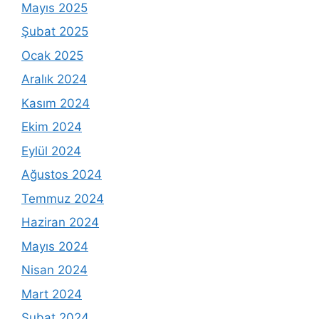
Mayıs 2025
Şubat 2025
Ocak 2025
Aralık 2024
Kasım 2024
Ekim 2024
Eylül 2024
Ağustos 2024
Temmuz 2024
Haziran 2024
Mayıs 2024
Nisan 2024
Mart 2024
Şubat 2024