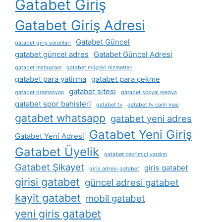
Gatabet Giriş
Gatabet Giriş Adresi
Gatabet Güncel
gatabet giriş sorunları
gatabet güncel adres
Gatabet Güncel Adresi
gatabet instagram
gatabet müşteri hizmetleri
gatabet para yatirma
gatabet para çekme
gatabet sitesi
gatabet promosyon
gatabet sosyal medya
gatabet spor bahisleri
gatabet tv
gatabet tv canli maç
gatabet whatsapp
gatabet yeni adres
Gatabet Yeni Giriş
Gatabet Yeni Adresi
Gatabet Üyelik
gatabet çevrimiçi yardım
Gatabet Şikayet
giris gatabet
giris adresi gatabet
girisi gatabet
güncel adresi gatabet
kayit gatabet
mobil gatabet
yeni giris gatabet