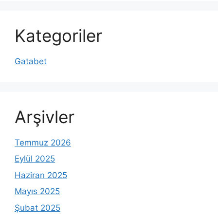
Kategoriler
Gatabet
Arşivler
Temmuz 2026
Eylül 2025
Haziran 2025
Mayıs 2025
Şubat 2025