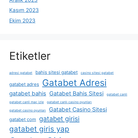
Kasım 2023
Ekim 2023
Etiketler
bahis sitesi gatabet
adresi gatabet
casino sitesi gatabet
Gatabet Adresi
gatabet adres
gatabet bahis
Gatabet Bahis Sitesi
gatabet canli
gatabet canli maç izle
gatabet canlı casino oyunları
Gatabet Casino Sitesi
gatabet casino oyunları
gatabet girisi
gatabet com
gatabet giris yap