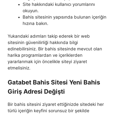
Site hakkındaki kullanıcı yorumlarını
okuyun.
Bahis sitesinin yapısında bulunan içeriğin
hızına bakın.
Yukarıdaki adımları takip ederek bir web
sitesinin güvenilirliği hakkında bilgi
edinebilirsiniz. Bir bahis sitesinde mevcut olan
harika programlardan ve içeriklerden
yararlanmak için öncelikle siteyi ziyaret
etmelisiniz.
Gatabet Bahis Sitesi Yeni Bahis
Giriş Adresi Değişti
Bir bahis sitesini ziyaret ettiğinizde sitedeki her
türlü içeriğin keyfini sorunsuz bir şekilde