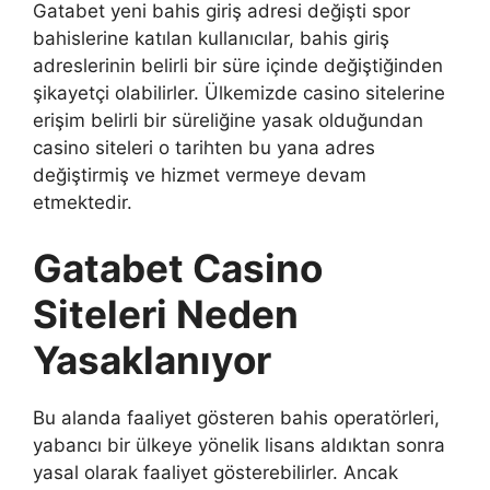
Gatabet yeni bahis giriş adresi değişti spor
bahislerine katılan kullanıcılar, bahis giriş
adreslerinin belirli bir süre içinde değiştiğinden
şikayetçi olabilirler. Ülkemizde casino sitelerine
erişim belirli bir süreliğine yasak olduğundan
casino siteleri o tarihten bu yana adres
değiştirmiş ve hizmet vermeye devam
etmektedir.
Gatabet Casino
Siteleri Neden
Yasaklanıyor
Bu alanda faaliyet gösteren bahis operatörleri,
yabancı bir ülkeye yönelik lisans aldıktan sonra
yasal olarak faaliyet gösterebilirler. Ancak