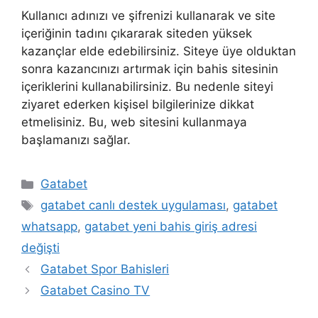
Kullanıcı adınızı ve şifrenizi kullanarak ve site
içeriğinin tadını çıkararak siteden yüksek
kazançlar elde edebilirsiniz. Siteye üye olduktan
sonra kazancınızı artırmak için bahis sitesinin
içeriklerini kullanabilirsiniz. Bu nedenle siteyi
ziyaret ederken kişisel bilgilerinize dikkat
etmelisiniz. Bu, web sitesini kullanmaya
başlamanızı sağlar.
Kategoriler
Gatabet
Etiketler
gatabet canlı destek uygulaması
,
gatabet
whatsapp
,
gatabet yeni bahis giriş adresi
değişti
Gatabet Spor Bahisleri
Gatabet Casino TV