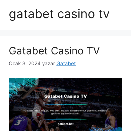
gatabet casino tv
Gatabet Casino TV
Ocak 3, 2024
yazar
Gatabet