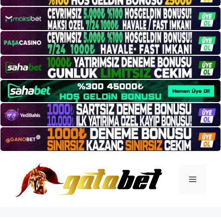
İçeriğe
atla
Menü