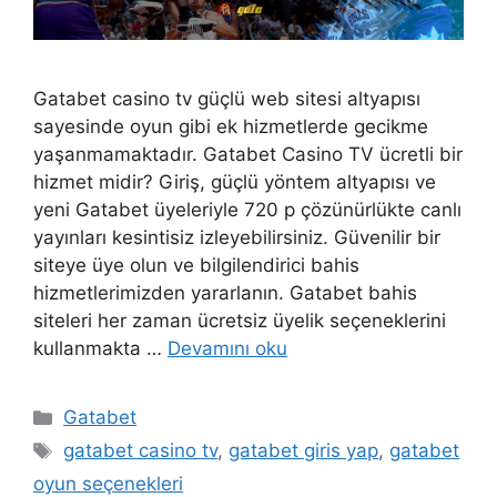
Gatabet casino tv güçlü web sitesi altyapısı
sayesinde oyun gibi ek hizmetlerde gecikme
yaşanmamaktadır. Gatabet Casino TV ücretli bir
hizmet midir? Giriş, güçlü yöntem altyapısı ve
yeni Gatabet üyeleriyle 720 p çözünürlükte canlı
yayınları kesintisiz izleyebilirsiniz. Güvenilir bir
siteye üye olun ve bilgilendirici bahis
hizmetlerimizden yararlanın. Gatabet bahis
siteleri her zaman ücretsiz üyelik seçeneklerini
kullanmakta …
Devamını oku
Kategoriler
Gatabet
Etiketler
gatabet casino tv
,
gatabet giris yap
,
gatabet
oyun seçenekleri