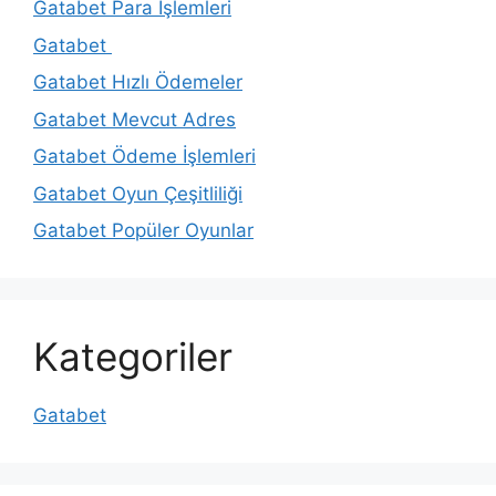
Gatabet Para İşlemleri
Gatabet
Gatabet Hızlı Ödemeler
Gatabet Mevcut Adres
Gatabet Ödeme İşlemleri
Gatabet Oyun Çeşitliliği
Gatabet Popüler Oyunlar
Kategoriler
Gatabet