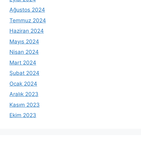
Ağustos 2024
Temmuz 2024
Haziran 2024
Mayıs 2024
Nisan 2024
Mart 2024
Şubat 2024
Ocak 2024
Aralık 2023
Kasım 2023
Ekim 2023