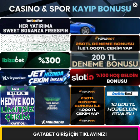
×
GATABET GİRİŞ İÇİN TIKLAYINIZ!