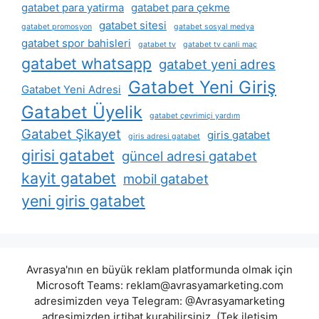
gatabet para yatirma
gatabet para çekme
gatabet sitesi
gatabet promosyon
gatabet sosyal medya
gatabet spor bahisleri
gatabet tv
gatabet tv canli maç
gatabet whatsapp
gatabet yeni adres
Gatabet Yeni Giriş
Gatabet Yeni Adresi
Gatabet Üyelik
gatabet çevrimiçi yardım
Gatabet Şikayet
giris gatabet
giris adresi gatabet
girisi gatabet
güncel adresi gatabet
kayit gatabet
mobil gatabet
yeni giris gatabet
Avrasya'nın en büyük reklam platformunda olmak için
Microsoft Teams:
reklam@avrasyamarketing.com
adresimizden veya Telegram: @Avrasyamarketing
adresimizden irtibat kurabilirsiniz. (Tek iletişim