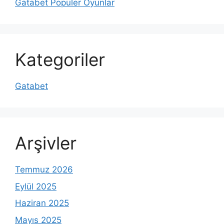
Gatabet Popüler Oyunlar
Kategoriler
Gatabet
Arşivler
Temmuz 2026
Eylül 2025
Haziran 2025
Mayıs 2025