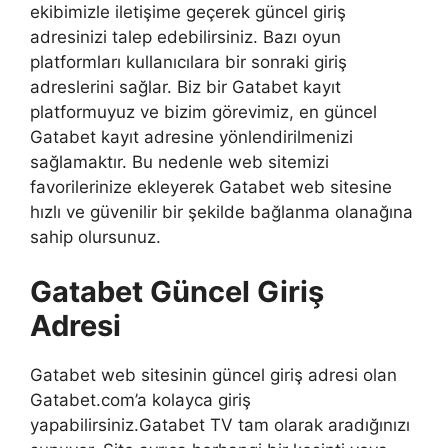
ekibimizle iletişime geçerek güncel giriş
adresinizi talep edebilirsiniz. Bazı oyun
platformları kullanıcılara bir sonraki giriş
adreslerini sağlar. Biz bir Gatabet kayıt
platformuyuz ve bizim görevimiz, en güncel
Gatabet kayıt adresine yönlendirilmenizi
sağlamaktır. Bu nedenle web sitemizi
favorilerinize ekleyerek Gatabet web sitesine
hızlı ve güvenilir bir şekilde bağlanma olanağına
sahip olursunuz.
Gatabet Güncel Giriş
Adresi
Gatabet web sitesinin güncel giriş adresi olan
Gatabet.com’a kolayca giriş
yapabilirsiniz.Gatabet TV tam olarak aradığınızı