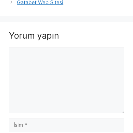
Gatabet Web Sitesi
Yorum yapın
Yorum
İsim