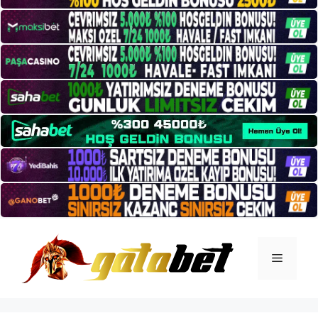
İçeriğe
atla
Menü