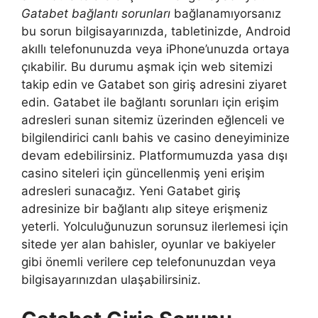
Gatabet bağlantı sorunları
bağlanamıyorsanız
bu sorun bilgisayarınızda, tabletinizde, Android
akıllı telefonunuzda veya iPhone’unuzda ortaya
çıkabilir. Bu durumu aşmak için web sitemizi
takip edin ve Gatabet son giriş adresini ziyaret
edin. Gatabet ile bağlantı sorunları için erişim
adresleri sunan sitemiz üzerinden eğlenceli ve
bilgilendirici canlı bahis ve casino deneyiminize
devam edebilirsiniz. Platformumuzda yasa dışı
casino siteleri için güncellenmiş yeni erişim
adresleri sunacağız. Yeni Gatabet giriş
adresinize bir bağlantı alıp siteye erişmeniz
yeterli. Yolculuğunuzun sorunsuz ilerlemesi için
sitede yer alan bahisler, oyunlar ve bakiyeler
gibi önemli verilere cep telefonunuzdan veya
bilgisayarınızdan ulaşabilirsiniz.