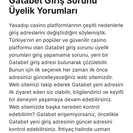
Gatabet Giriş Sorunu
Üyelik Yorumları
Yasadışı casino platformlarının çeşitli nedenlerle
giriş adreslerini değiştirdiğini söylemiştik.
Türkiye’nin en popüler ve güvenilir casino
platformu olan
Gatabet giriş sorunu üyelik
yorumları
giriş yapamama sorunu, yeni bir
Gatabet giriş adresi bulunarak çözülebilir.
Bunun için ilk seçenek her zaman ilk önce
adresinizi güncelleyeceğiniz web sitemizdir.
Web sitemizi takip ederek Gatabet yeni adresini
ilk ziyaret eden siz olabilir, bilgilendirici ve keyifli
bir deneyim yaşamaya devam edebilirsiniz.
Web sitemizde başka nereden kontrol
edebilirim? Gatabet erişemiyorsanız, öncelikle
Gatabet yeni giriş adresinin güncel adresini
kontrol edebilirsiniz. İhtiyaç halinde uzman