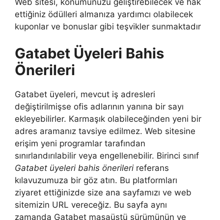
Web sitesi, konumunuzu geliştirebilecek ve hak
ettiğiniz ödülleri almanıza yardımcı olabilecek
kuponlar ve bonuslar gibi teşvikler sunmaktadır
Gatabet Üyeleri Bahis
Önerileri
Gatabet üyeleri, mevcut iş adresleri
değiştirilmişse ofis adlarının yanına bir sayı
ekleyebilirler. Karmaşık olabileceğinden yeni bir
adres aramanız tavsiye edilmez. Web sitesine
erişim yeni programlar tarafından
sınırlandırılabilir veya engellenebilir. Birinci sınıf
Gatabet üyeleri bahis önerileri
referans
kılavuzumuza bir göz atın. Bu platformları
ziyaret ettiğinizde size ana sayfamızı ve web
sitemizin URL vereceğiz. Bu sayfa aynı
zamanda Gatabet masaüstü sürümünün ve