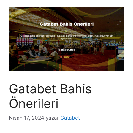
Gatabet Bahis
Önerileri
Nisan 17, 2024
yazar
Gatabet