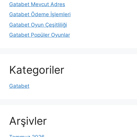
Gatabet Mevcut Adres
Gatabet Ödeme İşlemleri
Gatabet Oyun Çeşitliliği
Gatabet Popüler Oyunlar
Kategoriler
Gatabet
Arşivler