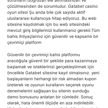
sorunların doğrudan ele alınmasından ve
çözülmesinden de sorumludur.
Gatabet casino
oyun sitesi
Şu anda bile çok sayıda aktif
uluslararası kullanıcıya hitap ediyoruz. Bu web
sitesine kaydolmak için bu web sitesindeki
mevcut giriş bilgilerinizi kullanmanız gerekir.Tüm
bahis ihtiyaçlarınız için güvenilir ve kapsamlı bir
çevrimiçi platform
Güvenilir bir çevrimiçi bahis platformu
aracılığıyla güvenli bir şekilde para kazanmaya
başlamak ve isteklerinizi gerçekleştirmek için
öncelikle Gatabet sitesine kayıt olmalısınız. yeni
başlayanların herhangi bir risk almadan kupon
üreterek ve oyunun kurallarını seçerek oyunu
denemelerini sağlayan bu sitenin sunduğu
demo bonusunu anlatan bir cümledir. Sonuç
olarak, hata önemli ölçüde en aza indirilebilir.