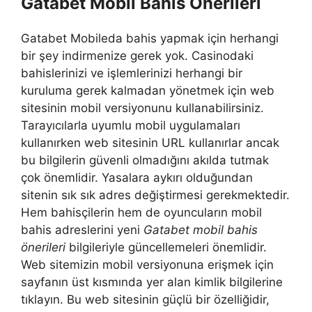
Gatabet Mobil Bahis Önerileri
Gatabet Mobileda bahis yapmak için herhangi
bir şey indirmenize gerek yok. Casinodaki
bahislerinizi ve işlemlerinizi herhangi bir
kuruluma gerek kalmadan yönetmek için web
sitesinin mobil versiyonunu kullanabilirsiniz.
Tarayıcılarla uyumlu mobil uygulamaları
kullanırken web sitesinin URL kullanırlar ancak
bu bilgilerin güvenli olmadığını akılda tutmak
çok önemlidir. Yasalara aykırı olduğundan
sitenin sık sık adres değiştirmesi gerekmektedir.
Hem bahisçilerin hem de oyuncuların mobil
bahis adreslerini yeni
Gatabet mobil bahis
önerileri
bilgileriyle güncellemeleri önemlidir.
Web sitemizin mobil versiyonuna erişmek için
sayfanın üst kısmında yer alan kimlik bilgilerine
tıklayın. Bu web sitesinin güçlü bir özelliğidir,