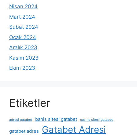
Nisan 2024
Mart 2024
Şubat 2024
Ocak 2024
Aralık 2023
Kasım 2023
Ekim 2023
Etiketler
bahis sitesi gatabet
adresi gatabet
casino sitesi gatabet
Gatabet Adresi
gatabet adres