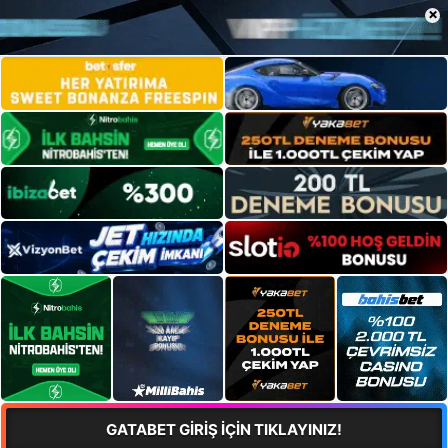
×
GATABET GİRİŞ İÇİN TIKLAYINIZ!