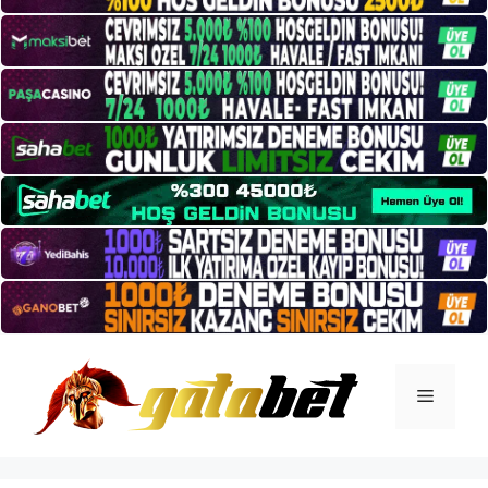
İçeriğe
atla
Menü