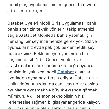
mobil giriş uygulamasının en güncel tam web
adreslerini de içerir
Gatabet Üyeleri Mobil Giriş Uygulaması, canlı
bahis sitenizin teknik yönlerini takip etmenizi
sağlar.Gatabet Mobileda bahis yapmak için
herhangi bir şey indirmenize gerek yok. Siz ve
oyuncularınız evde pek çok beklenmedik şey
bulacaksınız. Beklenmeyen yönlerden biri
erişimin basitliğidir. Güncel verilere ve
araştırmalara göre günümüzde çoğu oyuncu
bahislerini yalnızca mobil
Gatabet
cihazları
üzerinden oynamayı tercih ediyor. Üstelik artık
akıllı telefonunuzdan da canlı casino ve casino
oyunlarını oynamak ve büyük ekranda görmek
mümkün. Akıllı telefon teknolojisinin hızlı
ilerlemesine rağmen bilgisayarlar geride kalıyor.
Bu bir süre önce oldu. Tarayıcılarla uyumlu