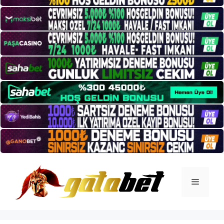
İçeriğe
atla
Menü