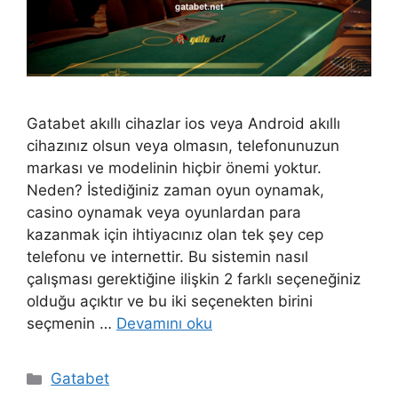
Gatabet akıllı cihazlar ios veya Android akıllı
cihazınız olsun veya olmasın, telefonunuzun
markası ve modelinin hiçbir önemi yoktur.
Neden? İstediğiniz zaman oyun oynamak,
casino oynamak veya oyunlardan para
kazanmak için ihtiyacınız olan tek şey cep
telefonu ve internettir. Bu sistemin nasıl
çalışması gerektiğine ilişkin 2 farklı seçeneğiniz
olduğu açıktır ve bu iki seçenekten birini
seçmenin …
Devamını oku
Kategoriler
Gatabet