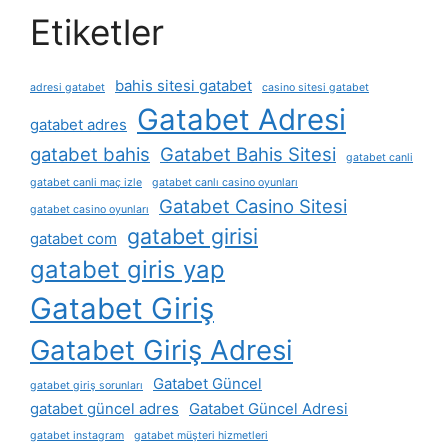
Etiketler
bahis sitesi gatabet
adresi gatabet
casino sitesi gatabet
Gatabet Adresi
gatabet adres
gatabet bahis
Gatabet Bahis Sitesi
gatabet canli
gatabet canli maç izle
gatabet canlı casino oyunları
Gatabet Casino Sitesi
gatabet casino oyunları
gatabet girisi
gatabet com
gatabet giris yap
Gatabet Giriş
Gatabet Giriş Adresi
Gatabet Güncel
gatabet giriş sorunları
gatabet güncel adres
Gatabet Güncel Adresi
gatabet instagram
gatabet müşteri hizmetleri