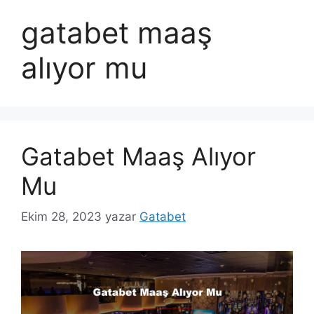
gatabet maaş
alıyor mu
Gatabet Maaş Alıyor
Mu
Ekim 28, 2023
yazar
Gatabet