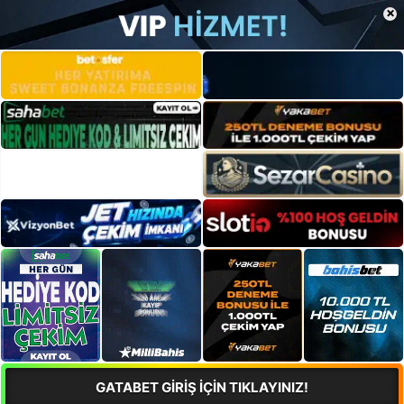
×
GATABET GİRİŞ İÇİN TIKLAYINIZ!