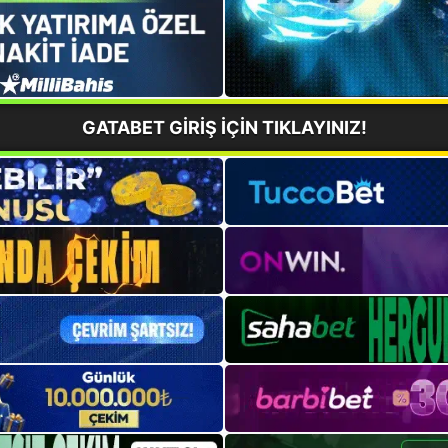
GATABET GİRİŞ İÇİN TIKLAYINIZ!