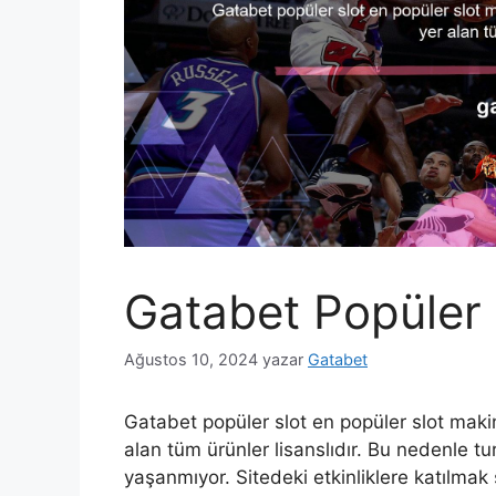
Gatabet Popüler 
Ağustos 10, 2024
yazar
Gatabet
Gatabet popüler slot en popüler slot makin
alan tüm ürünler lisanslıdır. Bu nedenle t
yaşanmıyor. Sitedeki etkinliklere katılmak