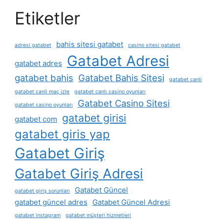
Etiketler
bahis sitesi gatabet
adresi gatabet
casino sitesi gatabet
Gatabet Adresi
gatabet adres
gatabet bahis
Gatabet Bahis Sitesi
gatabet canli
gatabet canli maç izle
gatabet canlı casino oyunları
Gatabet Casino Sitesi
gatabet casino oyunları
gatabet girisi
gatabet com
gatabet giris yap
Gatabet Giriş
Gatabet Giriş Adresi
Gatabet Güncel
gatabet giriş sorunları
gatabet güncel adres
Gatabet Güncel Adresi
gatabet instagram
gatabet müşteri hizmetleri