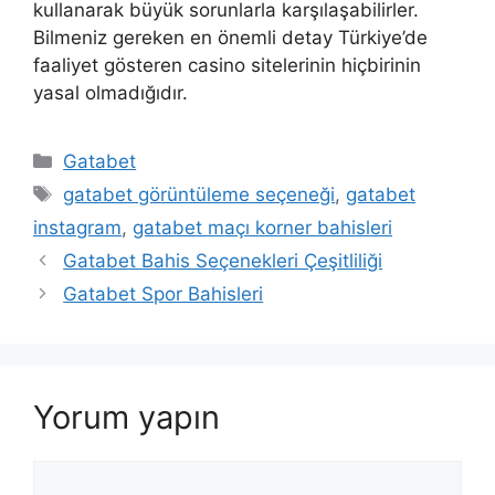
kullanarak büyük sorunlarla karşılaşabilirler.
Bilmeniz gereken en önemli detay Türkiye’de
faaliyet gösteren casino sitelerinin hiçbirinin
yasal olmadığıdır.
Kategoriler
Gatabet
Etiketler
gatabet görüntüleme seçeneği
,
gatabet
instagram
,
gatabet maçı korner bahisleri
Gatabet Bahis Seçenekleri Çeşitliliği
Gatabet Spor Bahisleri
Yorum yapın
Yorum