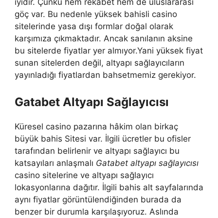
iyidir. Çünkü hem rekabet hem de uluslararası
göç var. Bu nedenle yüksek bahisli casino
sitelerinde yasa dışı formlar doğal olarak
karşımıza çıkmaktadır. Ancak sanılanın aksine
bu sitelerde fiyatlar yer almıyor.Yani yüksek fiyat
sunan sitelerden değil, altyapı sağlayıcıların
yayınladığı fiyatlardan bahsetmemiz gerekiyor.
Gatabet Altyapı Sağlayıcısı
Küresel casino pazarına hâkim olan birkaç
büyük bahis Sitesi var. İlgili ücretler bu ofisler
tarafından belirlenir ve altyapı sağlayıcı bu
katsayıları anlaşmalı
Gatabet altyapı sağlayıcısı
casino sitelerine ve altyapı sağlayıcı
lokasyonlarına dağıtır. İlgili bahis alt sayfalarında
aynı fiyatlar görüntülendiğinden burada da
benzer bir durumla karşılaşıyoruz. Aslında