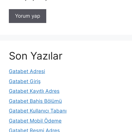
Son Yazılar
Gatabet Adresi
Gatabet Giriş
Gatabet Kayıtlı Adres
Gatabet Bahis Bölümü
Gatabet Kullanıcı Tabanı
Gatabet Mobil Ödeme
Gatabet Resmi Adres