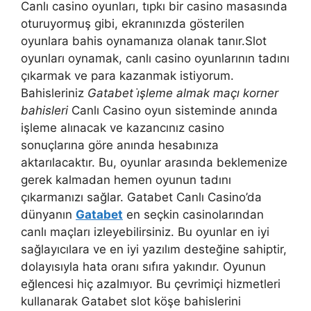
Canlı casino oyunları, tıpkı bir casino masasında
oturuyormuş gibi, ekranınızda gösterilen
oyunlara bahis oynamanıza olanak tanır.Slot
oyunları oynamak, canlı casino oyunlarının tadını
çıkarmak ve para kazanmak istiyorum.
Bahisleriniz
Gatabet i̇şleme almak maçı korner
bahisleri
Canlı Casino oyun sisteminde anında
işleme alınacak ve kazancınız casino
sonuçlarına göre anında hesabınıza
aktarılacaktır. Bu, oyunlar arasında beklemenize
gerek kalmadan hemen oyunun tadını
çıkarmanızı sağlar. Gatabet Canlı Casino’da
dünyanın
Gatabet
en seçkin casinolarından
canlı maçları izleyebilirsiniz. Bu oyunlar en iyi
sağlayıcılara ve en iyi yazılım desteğine sahiptir,
dolayısıyla hata oranı sıfıra yakındır. Oyunun
eğlencesi hiç azalmıyor. Bu çevrimiçi hizmetleri
kullanarak Gatabet slot köşe bahislerini