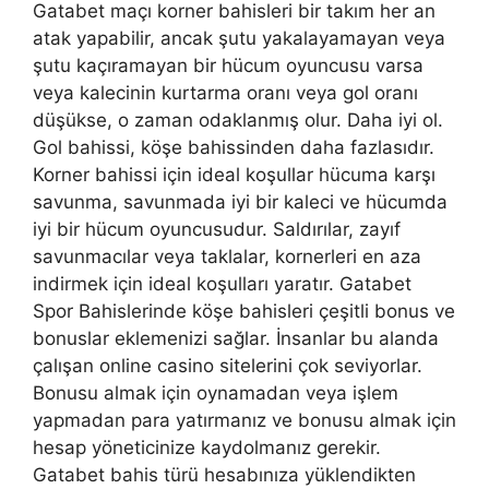
Gatabet maçı korner bahisleri bir takım her an
atak yapabilir, ancak şutu yakalayamayan veya
şutu kaçıramayan bir hücum oyuncusu varsa
veya kalecinin kurtarma oranı veya gol oranı
düşükse, o zaman odaklanmış olur. Daha iyi ol.
Gol bahissi, köşe bahissinden daha fazlasıdır.
Korner bahissi için ideal koşullar hücuma karşı
savunma, savunmada iyi bir kaleci ve hücumda
iyi bir hücum oyuncusudur. Saldırılar, zayıf
savunmacılar veya taklalar, kornerleri en aza
indirmek için ideal koşulları yaratır. Gatabet
Spor Bahislerinde köşe bahisleri çeşitli bonus ve
bonuslar eklemenizi sağlar. İnsanlar bu alanda
çalışan online casino sitelerini çok seviyorlar.
Bonusu almak için oynamadan veya işlem
yapmadan para yatırmanız ve bonusu almak için
hesap yöneticinize kaydolmanız gerekir.
Gatabet bahis türü hesabınıza yüklendikten