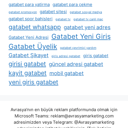
gatabet para yatirma
gatabet para çekme
gatabet sitesi
gatabet promosyon
gatabet sosyal medya
gatabet spor bahisleri
gatabet tv
gatabet tv canli maç
gatabet whatsapp
gatabet yeni adres
Gatabet Yeni Giriş
Gatabet Yeni Adresi
Gatabet Üyelik
gatabet çevrimiçi yardım
Gatabet Şikayet
giris gatabet
giris adresi gatabet
girisi gatabet
güncel adresi gatabet
kayit gatabet
mobil gatabet
yeni giris gatabet
Avrasya'nın en büyük reklam platformunda olmak için
Microsoft Teams:
reklam@avrasyamarketing.com
adresimizden veya Telegram: @Avrasyamarketing